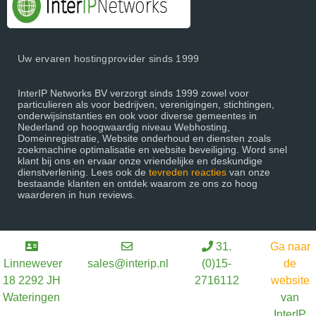
Uw ervaren hostingprovider sinds 1999
InterIP Networks BV verzorgt sinds 1999 zowel voor
particulieren als voor bedrijven, verenigingen, stichtingen,
onderwijsinstanties en ook voor diverse gemeentes in
Nederland op hoogwaardig niveau Webhosting,
Domeinregistratie, Website onderhoud en diensten zoals
zoekmachine optimalisatie en website beveiliging. Word snel
klant bij ons en ervaar onze vriendelijke en deskundige
dienstverlening. Lees ook de
tevreden reacties
van onze
bestaande klanten en ontdek waarom ze ons zo hoog
waarderen in hun reviews.
31.
Ga naar
Linnewever
sales@interip.nl
(0)15-
de
18 2292 JH
2716112
website
Wateringen
van
InterIP